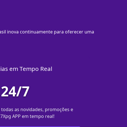
asil inova continuamente para oferecer uma
cias em Tempo Real
24/7
e todas as novidades, promoções e
 7Xpg APP em tempo real!