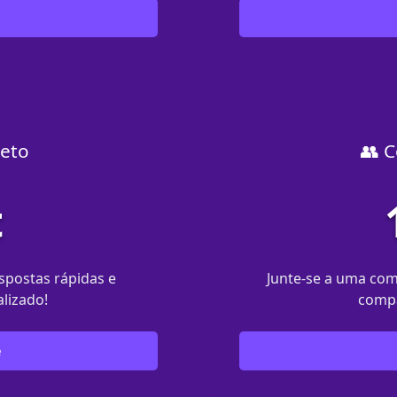
reto
👥 
t
espostas rápidas e
Junte-se a uma com
lizado!
compa
e