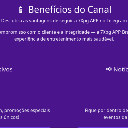
📱 Benefícios do Canal
Descubra as vantagens de seguir a 7Xpg APP no Telegram
mpromisso com o cliente e a integridade — a 7Xpg APP Br
experiência de entretenimento mais saudável.
sivos
📢 Notí
m, promoções especiais
Fique por dentro d
s únicos!
eventos da