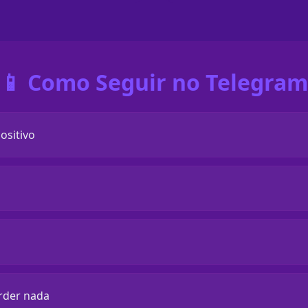
📱 Como Seguir no Telegram
ositivo
erder nada