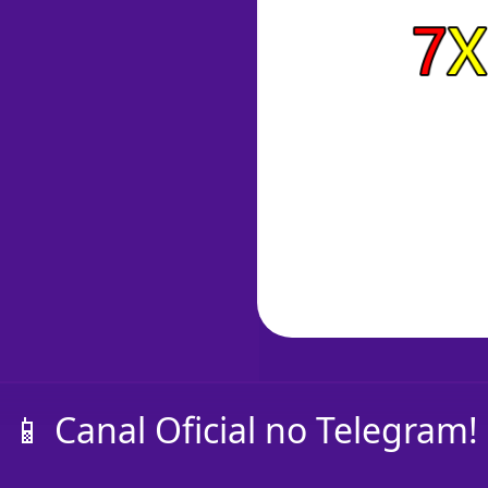
📱 Canal Oficial no Telegram!