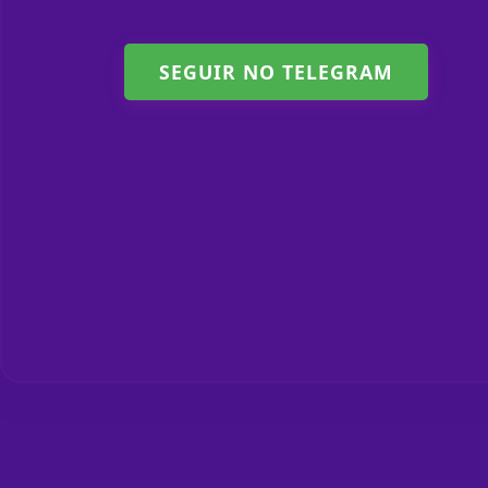
SEGUIR NO TELEGRAM