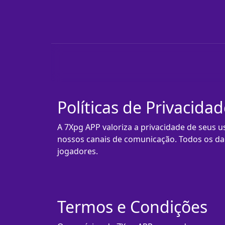
Políticas de Privacida
A 7Xpg APP valoriza a privacidade de seus 
nossos canais de comunicação. Todos os dad
jogadores.
Termos e Condições