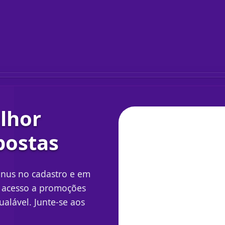
lhor
postas
nus no cadastro e em
 acesso a promoções
ualável. Junte-se aos