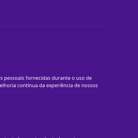
s pessoais fornecidas durante o uso de
elhoria contínua da experiência de nossos