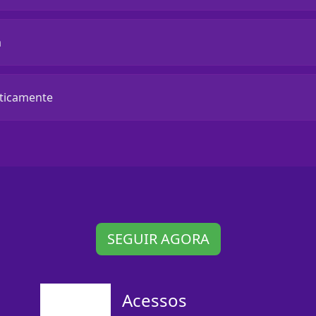
a
aticamente
SEGUIR AGORA
Acessos