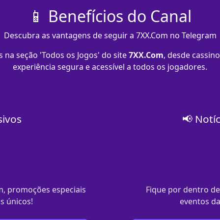
📱 Benefícios do Canal
Descubra as vantagens de seguir a 7XX.Com no Telegram
 na seção 'Todos os Jogos' do site
7XX.Com
, desde cassin
experiência segura e acessível a todos os jogadores.
sivos
📢 Notí
m, promoções especiais
Fique por dentro d
s únicos!
eventos da