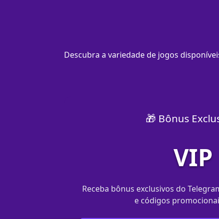
Descubra a variedade de jogos disponíveis
🎁 Bônus Exclu
VIP
Receba bônus exclusivos do Telegra
e códigos promocionai