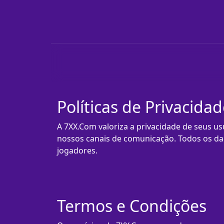
Políticas de Privacida
A 7XX.Com valoriza a privacidade de seus u
nossos canais de comunicação. Todos os dad
jogadores.
Termos e Condições