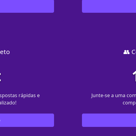
reto
👥 
t
espostas rápidas e
Junte-se a uma com
lizado!
compa
e