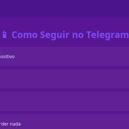
📱 Como Seguir no Telegram
ositivo
erder nada