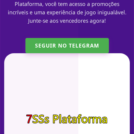
Plataforma, você tem acesso a promoções
incríveis e uma experiência de jogo inigualável.
Junte-se aos vencedores agora!
SEGUIR NO TELEGRAM