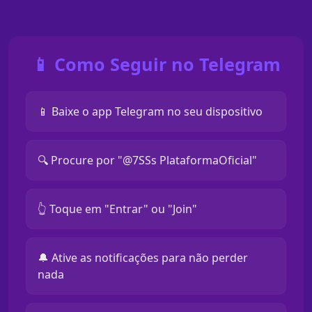
📱 Como Seguir no Telegram
📱 Baixe o app Telegram no seu dispositivo
🔍 Procure por "@7SSs PlataformaOficial"
👆 Toque em "Entrar" ou "Join"
🔔 Ative as notificações para não perder
nada