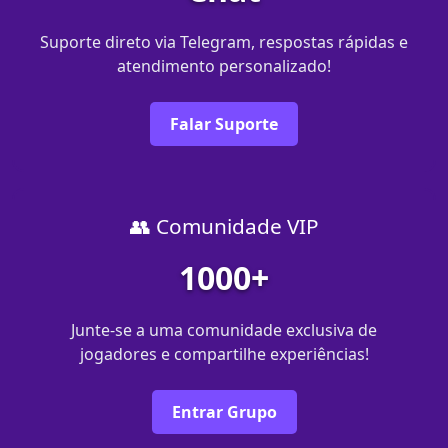
Suporte direto via Telegram, respostas rápidas e
atendimento personalizado!
Falar Suporte
👥 Comunidade VIP
1000+
Junte-se a uma comunidade exclusiva de
jogadores e compartilhe experiências!
Entrar Grupo