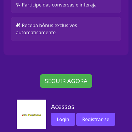
💬 Participe das conversas e interaja
🎁 Receba bônus exclusivos
automaticamente
SEGUIR AGORA
Acessos
Login
Registrar-se