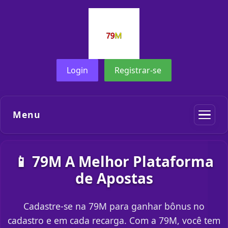
Login
Registrar-se
Menu
📱 79M A Melhor Plataforma
de Apostas
Cadastre-se na 79M para ganhar bônus no
cadastro e em cada recarga. Com a 79M, você tem