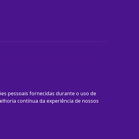
ões pessoais fornecidas durante o uso de
elhoria contínua da experiência de nossos