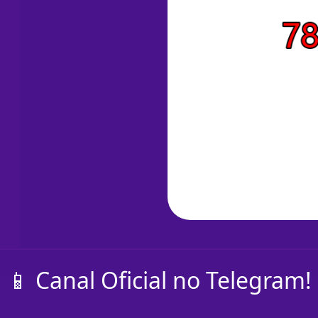
📱 Canal Oficial no Telegram!