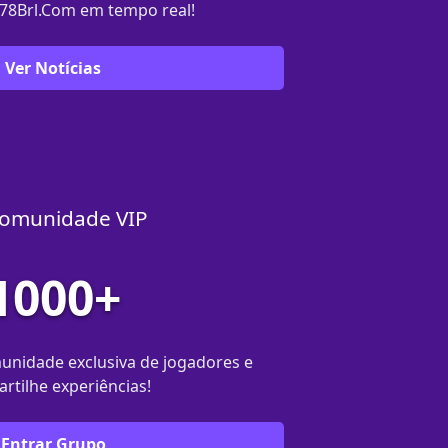
 78Brl.Com em tempo real!
Ver Notícias
Comunidade VIP
1000+
unidade exclusiva de jogadores e
rtilhe experiências!
Entrar Grupo