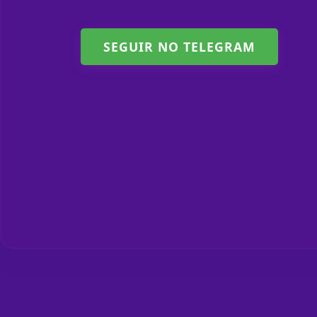
SEGUIR NO TELEGRAM