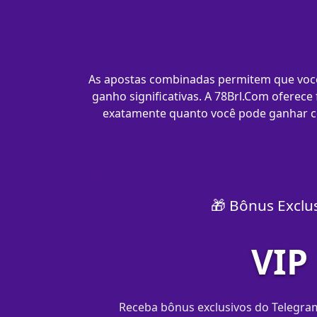
As apostas combinadas permitem que você
ganho significativas. A 78Brl.Com oferec
exatamente quanto você pode ganhar c
🎁 Bônus Exclu
VIP
Receba bônus exclusivos do Telegra