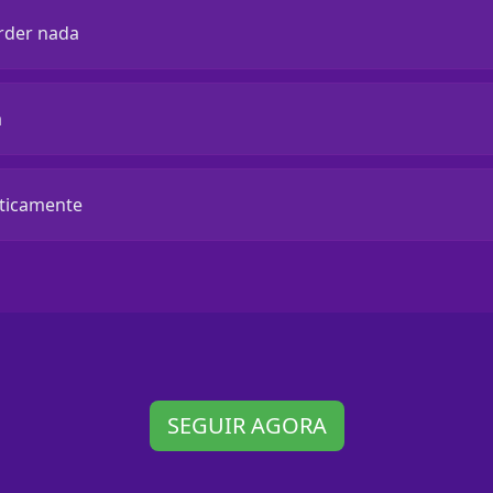
erder nada
a
aticamente
SEGUIR AGORA