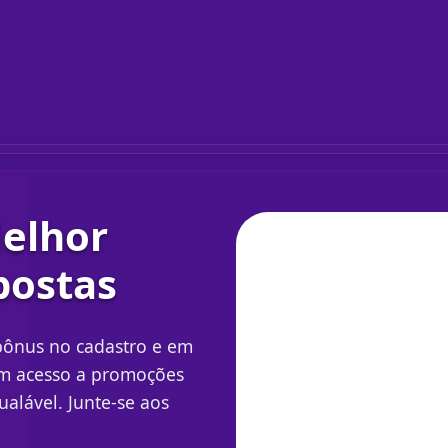
Melhor
postas
bônus no cadastro e em
em acesso a promoções
ualável. Junte-se aos