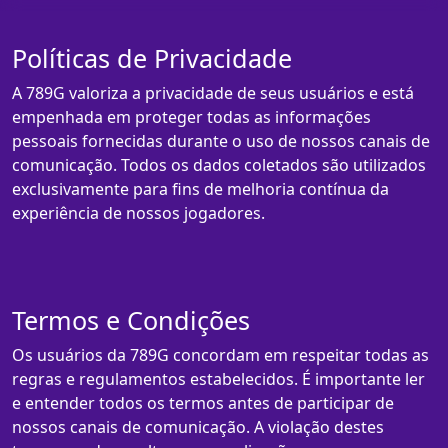
Políticas de Privacidade
A 789G valoriza a privacidade de seus usuários e está
empenhada em proteger todas as informações
pessoais fornecidas durante o uso de nossos canais de
comunicação. Todos os dados coletados são utilizados
exclusivamente para fins de melhoria contínua da
experiência de nossos jogadores.
Termos e Condições
Os usuários da 789G concordam em respeitar todas as
regras e regulamentos estabelecidos. É importante ler
e entender todos os termos antes de participar de
nossos canais de comunicação. A violação destes