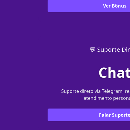
Ver Bônus
💬 Suporte Di
Cha
Suporte direto via Telegram, r
atendimento persona
Falar Suport