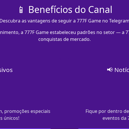
📱 Benefícios do Canal
Descubra as vantagens de seguir a 777F Game no Telegra
enimento, a 777F Game estabeleceu padrões no setor — a 77
conquistas de mercado.
sivos
📢 Notí
m, promoções especiais
Fique por dentro d
s únicos!
eventos da 