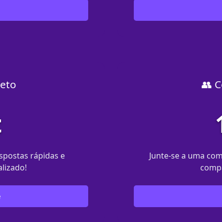
reto
👥 
t
espostas rápidas e
Junte-se a uma com
lizado!
compa
e