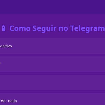
📱 Como Seguir no Telegram
ositivo
"
erder nada