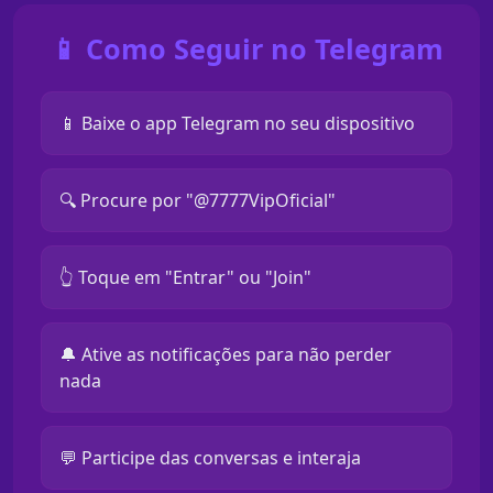
📱 Como Seguir no Telegram
📱 Baixe o app Telegram no seu dispositivo
🔍 Procure por "@7777VipOficial"
👆 Toque em "Entrar" ou "Join"
🔔 Ative as notificações para não perder
nada
💬 Participe das conversas e interaja