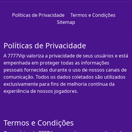
Políticas de Privacidade
Termos e Condições
Sitemap
Políticas de Privacidade
A 7777Vip valoriza a privacidade de seus usuários e está
empenhada em proteger todas as informações
pessoais fornecidas durante o uso de nossos canais de
comunicação. Todos os dados coletados são utilizados
exclusivamente para fins de melhoria contínua da
experiência de nossos jogadores.
Termos e Condições