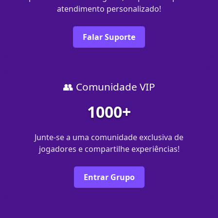
atendimento personalizado!
Falar Suporte
👥 Comunidade VIP
1000+
Junte-se a uma comunidade exclusiva de
jogadores e compartilhe experiências!
Entrar Grupo