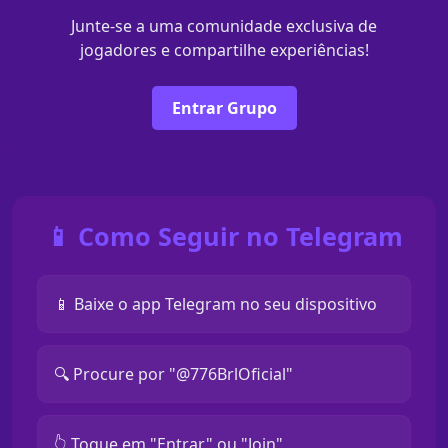
Junte-se a uma comunidade exclusiva de
jogadores e compartilhe experiências!
Entrar Grupo
📱 Como Seguir no Telegram
📱 Baixe o app Telegram no seu dispositivo
🔍 Procure por "@776BrlOficial"
👆 Toque em "Entrar" ou "Join"