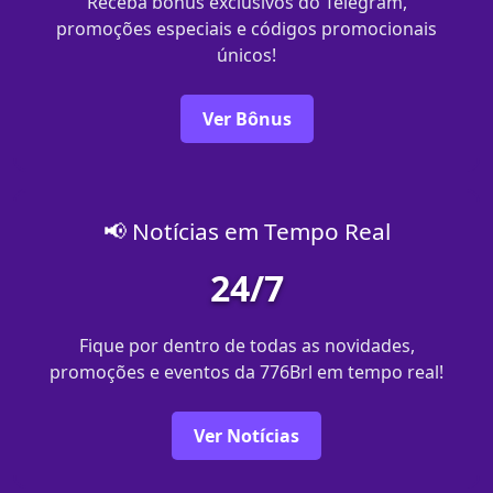
Receba bônus exclusivos do Telegram,
promoções especiais e códigos promocionais
únicos!
Ver Bônus
📢 Notícias em Tempo Real
24/7
Fique por dentro de todas as novidades,
promoções e eventos da 776Brl em tempo real!
Ver Notícias