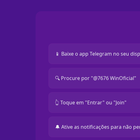
📱 Baixe o app Telegram no seu disp
🔍 Procure por "@7676 WinOficial"
👆 Toque em "Entrar" ou "Join"
🔔 Ative as notificações para não p