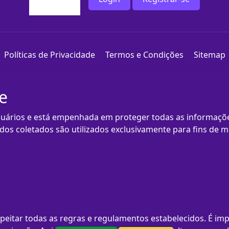
Políticas de Privacidade
Termos e Condições
Sitemap
de
usuários e está empenhada em proteger todas as informaçõ
os coletados são utilizados exclusivamente para fins de m
itar todas as regras e regulamentos estabelecidos. É imp