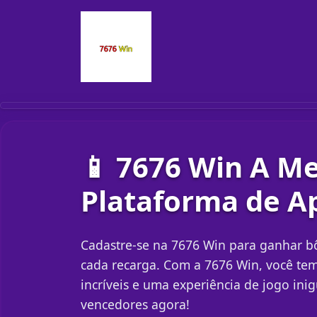
📱 7676 Win A M
Plataforma de A
Cadastre-se na 7676 Win para ganhar b
cada recarga. Com a 7676 Win, você te
incríveis e uma experiência de jogo inig
vencedores agora!