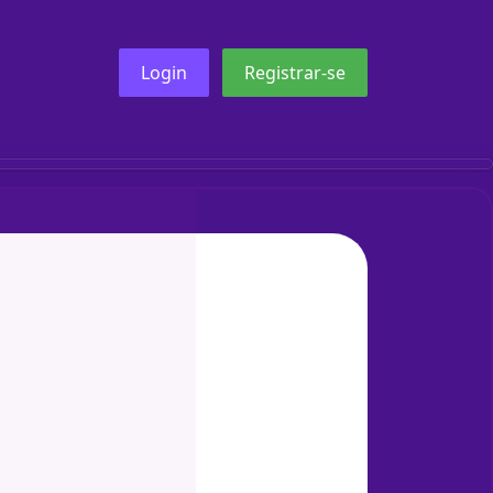
Login
Registrar-se