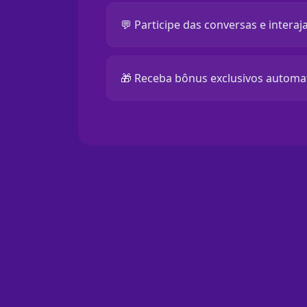
💬 Participe das conversas e interaj
🎁 Receba bônus exclusivos autom