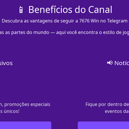
📱 Benefícios do Canal
Descubra as vantagens de seguir a 7676 Win no Telegram
as as partes do mundo — aqui você encontra o estilo de j
sivos
📢 Notí
m, promoções especiais
Fique por dentro d
s únicos!
eventos da