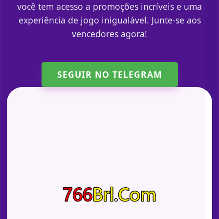
você tem acesso a promoções incríveis e uma
experiência de jogo inigualável. Junte-se aos
vencedores agora!
SEGUIR NO TELEGRAM