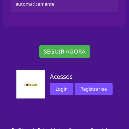
automaticamente
SEGUIR AGORA
Acessos
Login
Registrar-se