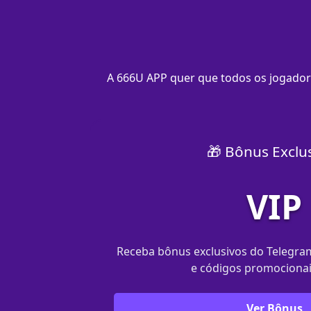
A 666U APP quer que todos os jogadore
🎁 Bônus Exclu
VIP
Receba bônus exclusivos do Telegra
e códigos promocionai
Ver Bônus