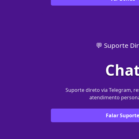
💬 Suporte Di
Cha
Suporte direto via Telegram, r
atendimento persona
Falar Suport