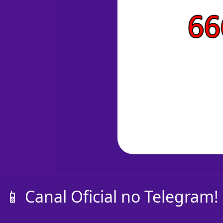
📱 Canal Oficial no Telegram!