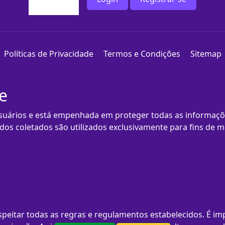
Políticas de Privacidade
Termos e Condições
Sitemap
de
usuários e está empenhada em proteger todas as informaçõ
os coletados são utilizados exclusivamente para fins de m
eitar todas as regras e regulamentos estabelecidos. É imp