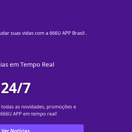
dar suas vidas com a 666U APP Brasil .
cias em Tempo Real
24/7
e todas as novidades, promoções e
 666U APP em tempo real!
Ver Notícias