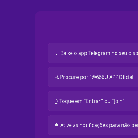
📱 Baixe o app Telegram no seu disp
🔍 Procure por "@666U APPOficial"
👆 Toque em "Entrar" ou "Join"
🔔 Ative as notificações para não p