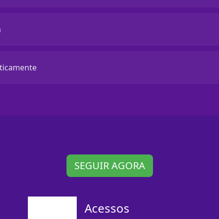
a
aticamente
SEGUIR AGORA
Acessos