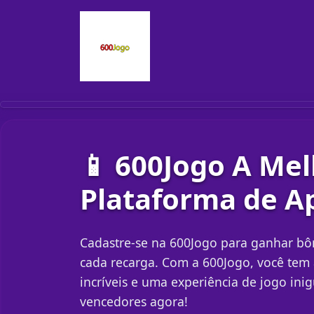
📱 600Jogo A Me
Plataforma de A
Cadastre-se na 600Jogo para ganhar bô
cada recarga. Com a 600Jogo, você tem
incríveis e uma experiência de jogo inig
vencedores agora!