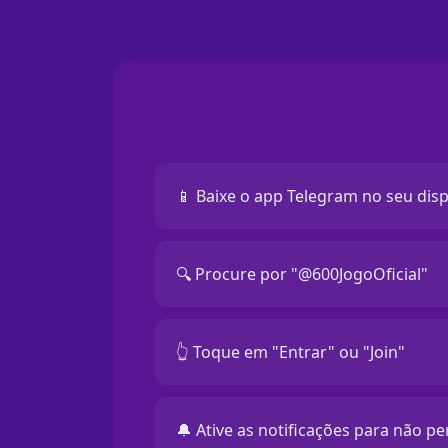
📱 Baixe o app Telegram no seu disp
🔍 Procure por "@600JogoOficial"
👆 Toque em "Entrar" ou "Join"
🔔 Ative as notificações para não p