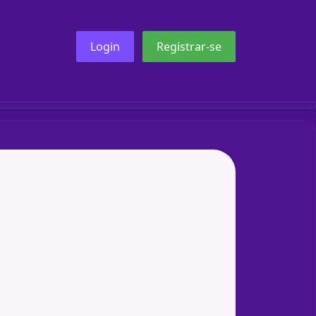
Login
Registrar-se