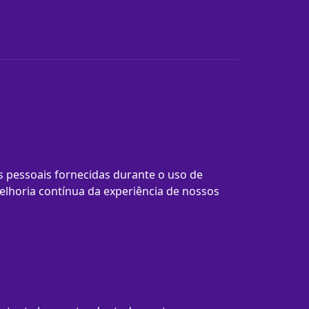
s pessoais fornecidas durante o uso de
elhoria contínua da experiência de nossos