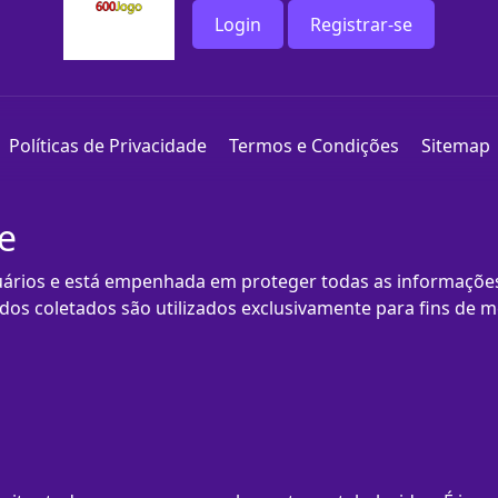
Login
Registrar-se
Políticas de Privacidade
Termos e Condições
Sitemap
de
suários e está empenhada em proteger todas as informaçõe
os coletados são utilizados exclusivamente para fins de m