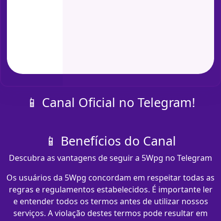
📱 Canal Oficial no Telegram!
📱 Benefícios do Canal
Descubra as vantagens de seguir a 5Wpg no Telegram
Os usuários da 5Wpg concordam em respeitar todas as
regras e regulamentos estabelecidos. É importante ler
e entender todos os termos antes de utilizar nossos
serviços. A violação destes termos pode resultar em