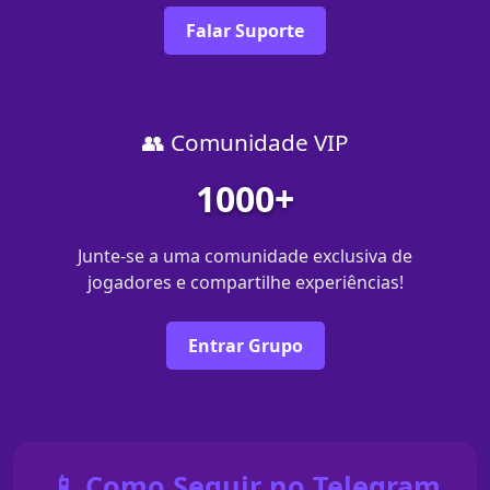
Falar Suporte
👥 Comunidade VIP
1000+
Junte-se a uma comunidade exclusiva de
jogadores e compartilhe experiências!
Entrar Grupo
📱 Como Seguir no Telegram