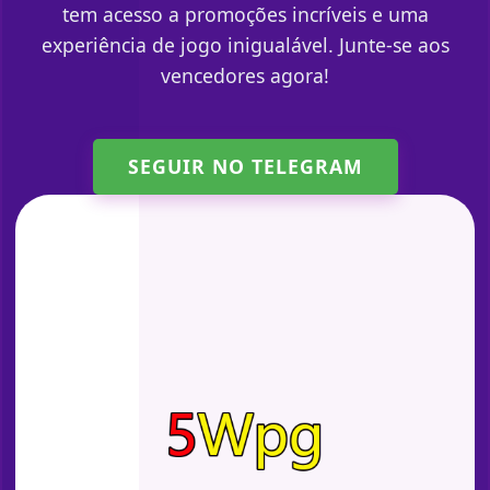
tem acesso a promoções incríveis e uma
experiência de jogo inigualável. Junte-se aos
vencedores agora!
SEGUIR NO TELEGRAM