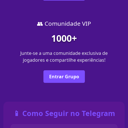
👥 Comunidade VIP
1000+
Junte-se a uma comunidade exclusiva de
jogadores e compartilhe experiências!
Entrar Grupo
📱 Como Seguir no Telegram