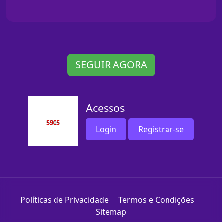
SEGUIR AGORA
Acessos
Login
Registrar-se
Políticas de Privacidade
Termos e Condições
Sitemap