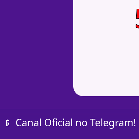
📱 Canal Oficial no Telegram!