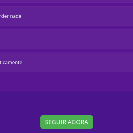
erder nada
a
aticamente
SEGUIR AGORA