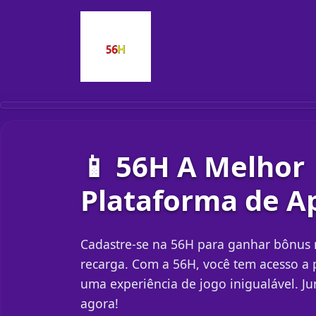
📱 56H A Melhor
Plataforma de A
Cadastre-se na 56H para ganhar bônus 
recarga. Com a 56H, você tem acesso a 
uma experiência de jogo inigualável. J
agora!