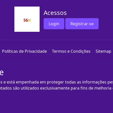
Acessos
Login
Registrar-se
Políticas de Privacidade
Termos e Condições
Sitemap
de
ios e está empenhada em proteger todas as informações pe
tados são utilizados exclusivamente para fins de melhoria