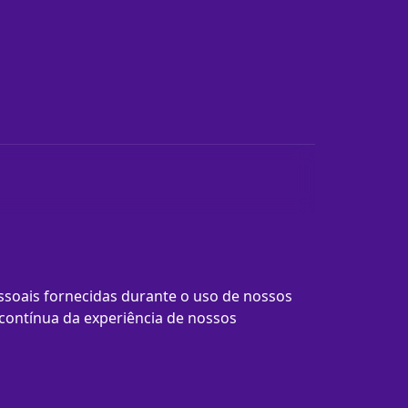
ssoais fornecidas durante o uso de nossos
 contínua da experiência de nossos