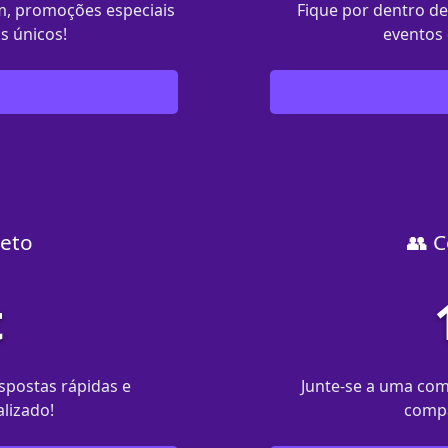
m, promoções especiais
Fique por dentro d
s únicos!
eventos
reto
👥 
t
espostas rápidas e
Junte-se a uma com
lizado!
compa