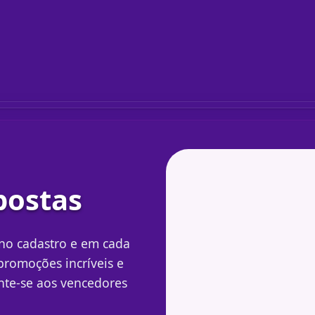
postas
no cadastro e em cada
promoções incríveis e
unte-se aos vencedores