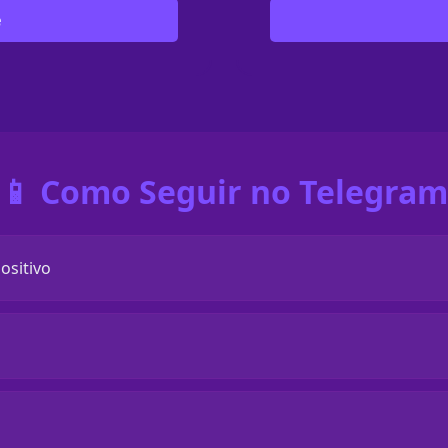
e
📱 Como Seguir no Telegram
ositivo