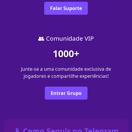
Falar Suporte
👥 Comunidade VIP
1000+
Junte-se a uma comunidade exclusiva de
jogadores e compartilhe experiências!
Entrar Grupo
📱 Como Seguir no Telegram