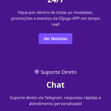
Fique por dentro de todas as novidades,
promoções e eventos da 55Jogo APP em tempo
real!
Ver Notícias
💬 Suporte Direto
Chat
Suporte direto via Telegram, respostas rápidas e
atendimento personalizado!