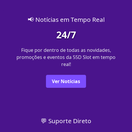
📢 Notícias em Tempo Real
24/7
Fique por dentro de todas as novidades,
promoções e eventos da 55D Slot em tempo
real!
Ver Notícias
💬 Suporte Direto