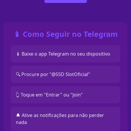
📱 Como Seguir no Telegram
📱 Baixe o app Telegram no seu dispositivo
🔍 Procure por "@55D SlotOficial"
👆 Toque em "Entrar" ou "Join"
🔔 Ative as notificações para não perder
nada