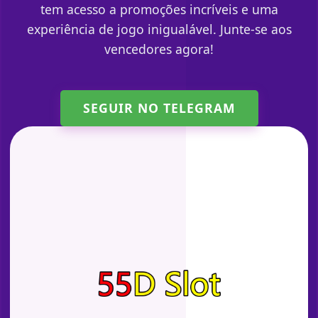
tem acesso a promoções incríveis e uma
experiência de jogo inigualável. Junte-se aos
vencedores agora!
SEGUIR NO TELEGRAM