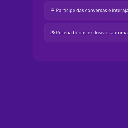
💬 Participe das conversas e interaj
🎁 Receba bônus exclusivos autom