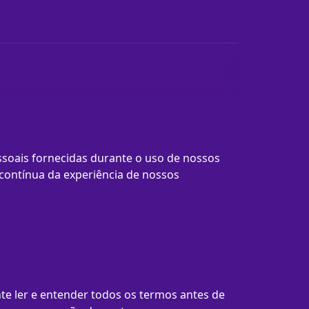
ssoais fornecidas durante o uso de nossos
 contínua da experiência de nossos
te ler e entender todos os termos antes de