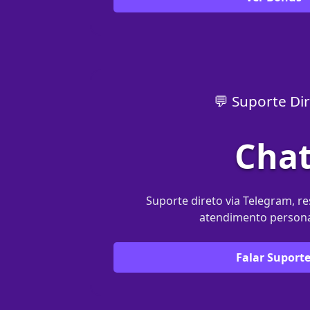
💬 Suporte Di
Cha
Suporte direto via Telegram, r
atendimento persona
Falar Suport