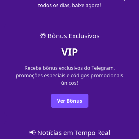
todos os dias, baixe agora!
🎁 Bônus Exclusivos
VIP
Receba bônus exclusivos do Telegram,
promoções especiais e códigos promocionais
únicos!
Ver Bônus
📢 Notícias em Tempo Real