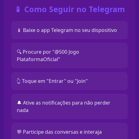
📱 Como Seguir no Telegram
📱 Baixe o app Telegram no seu dispositivo
🔍 Procure por "@500 Jogo
PlataformaOficial"
👆 Toque em "Entrar" ou "Join"
🔔 Ative as notificações para não perder
nada
💬 Participe das conversas e interaja