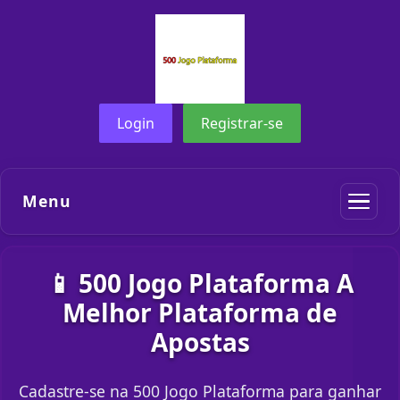
Login
Registrar-se
Menu
📱 500 Jogo Plataforma A
Melhor Plataforma de
Apostas
Cadastre-se na 500 Jogo Plataforma para ganhar