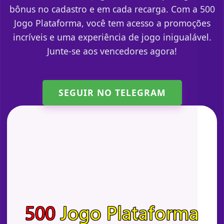
bônus no cadastro e em cada recarga. Com a 500
Jogo Plataforma, você tem acesso a promoções
incríveis e uma experiência de jogo inigualável.
Junte-se aos vencedores agora!
SEGUIR NO TELEGRAM