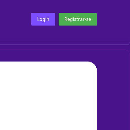
Login
Registrar-se