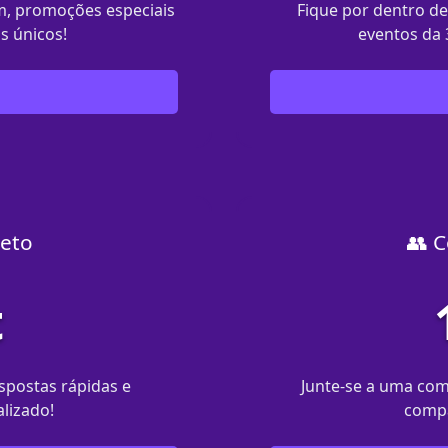
m, promoções especiais
Fique por dentro d
s únicos!
eventos da 
reto
👥 
t
espostas rápidas e
Junte-se a uma com
lizado!
compa