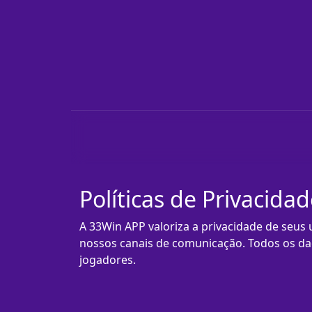
Políticas de Privacida
A 33Win APP valoriza a privacidade de seus
nossos canais de comunicação. Todos os dad
jogadores.