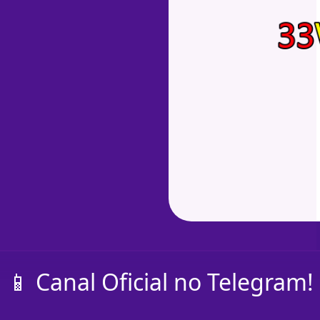
📱 Canal Oficial no Telegram!