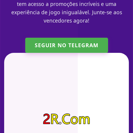
tem acesso a promoções incríveis e uma
experiência de jogo inigualável. Junte-se aos
vencedores agora!
SEGUIR NO TELEGRAM