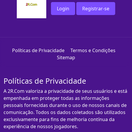
Login
Registrar-se
Políticas de Privacidade
Termos e Condições
Sitemap
Políticas de Privacidade
A 2R.Com valoriza a privacidade de seus usuários e está
empenhada em proteger todas as informações
pessoais fornecidas durante o uso de nossos canais de
comunicação. Todos os dados coletados são utilizados
exclusivamente para fins de melhoria contínua da
experiência de nossos jogadores.