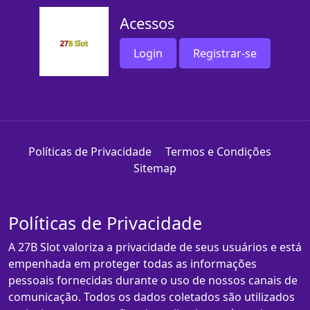
Acessos
Login
Registrar-se
Políticas de Privacidade
Termos e Condições
Sitemap
Políticas de Privacidade
A 27B Slot valoriza a privacidade de seus usuários e está
empenhada em proteger todas as informações
pessoais fornecidas durante o uso de nossos canais de
comunicação. Todos os dados coletados são utilizados