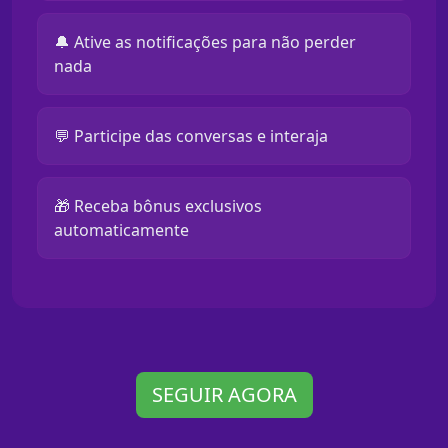
🔔 Ative as notificações para não perder
nada
💬 Participe das conversas e interaja
🎁 Receba bônus exclusivos
automaticamente
SEGUIR AGORA