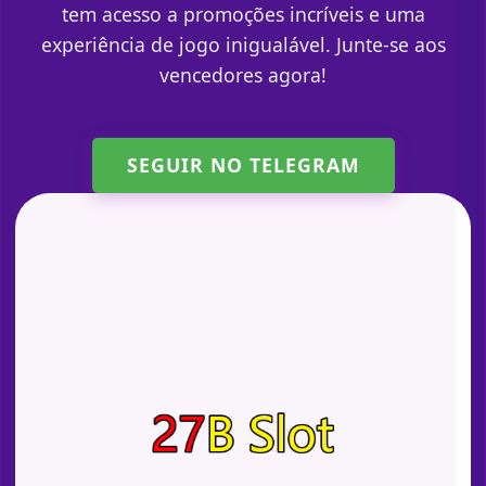
tem acesso a promoções incríveis e uma
experiência de jogo inigualável. Junte-se aos
vencedores agora!
SEGUIR NO TELEGRAM