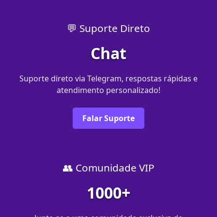
💬 Suporte Direto
Chat
Suporte direto via Telegram, respostas rápidas e
atendimento personalizado!
Falar Suporte
👥 Comunidade VIP
1000+