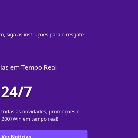
, siga as instruções para o resgate.
cias em Tempo Real
24/7
e todas as novidades, promoções e
 2007Win em tempo real!
Ver Notícias