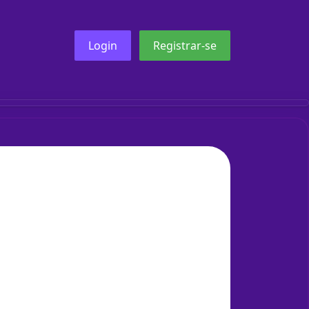
Login
Registrar-se