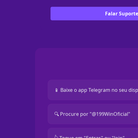
Falar Suport
📱 Baixe o app Telegram no seu disp
🔍 Procure por "@199WinOficial"