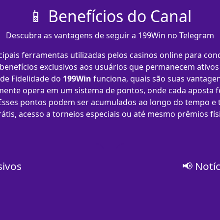
📱 Benefícios do Canal
Descubra as vantagens de seguir a 199Win no Telegram
pais ferramentas utilizadas pelos casinos online para con
r benefícios exclusivos aos usuários que permanecem ativos
de Fidelidade do
199Win
funciona, quais são suas vantage
ente opera em um sistema de pontos, onde cada aposta fe
 Esses pontos podem ser acumulados ao longo do tempo e
átis, acesso a torneios especiais ou até mesmo prêmios físic
sivos
📢 Notí