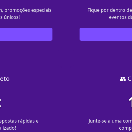
m, promoções especiais
Fique por dentro d
s únicos!
eventos d
reto
👥 
t
espostas rápidas e
Junte-se a uma com
lizado!
compa