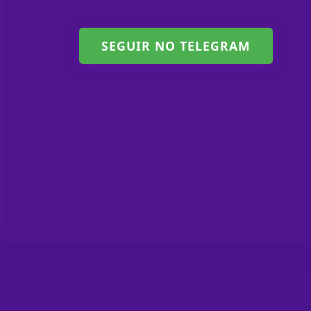
SEGUIR NO TELEGRAM