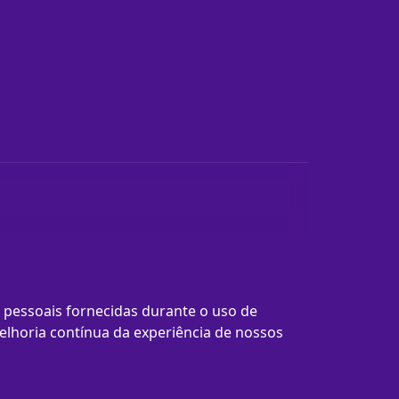
 pessoais fornecidas durante o uso de
elhoria contínua da experiência de nossos