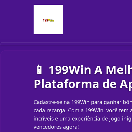
📱 199Win A Mel
Plataforma de A
Cadastre-se na 199Win para ganhar bôn
cada recarga. Com a 199Win, você tem 
incríveis e uma experiência de jogo inig
vencedores agora!