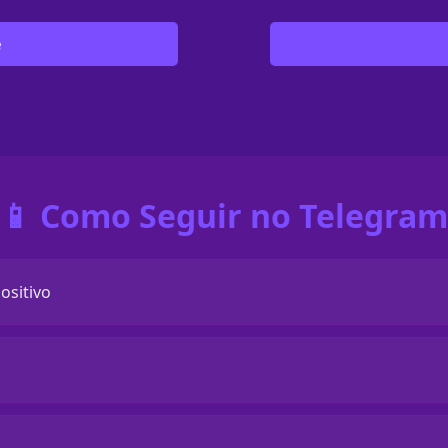
e
📱 Como Seguir no Telegram
ositivo