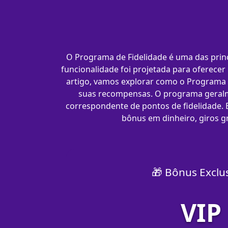
O Programa de Fidelidade é uma das princi
funcionalidade foi projetada para oferece
artigo, vamos explorar como o Programa 
suas recompensas. O programa geralm
correspondente de pontos de fidelidade.
bônus em dinheiro, giros gr
🎁 Bônus Exclu
VIP