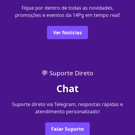
Fique por dentro de todas as novidades,
promoções e eventos da 14Pg em tempo real!
Ver Notícias
💬 Suporte Direto
Chat
Suporte direto via Telegram, respostas rápidas e
atendimento personalizado!
Falar Suporte