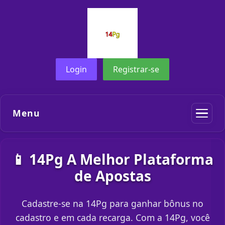
Login
Registrar-se
Menu
📱 14Pg A Melhor Plataforma
de Apostas
Cadastre-se na 14Pg para ganhar bônus no
cadastro e em cada recarga. Com a 14Pg, você