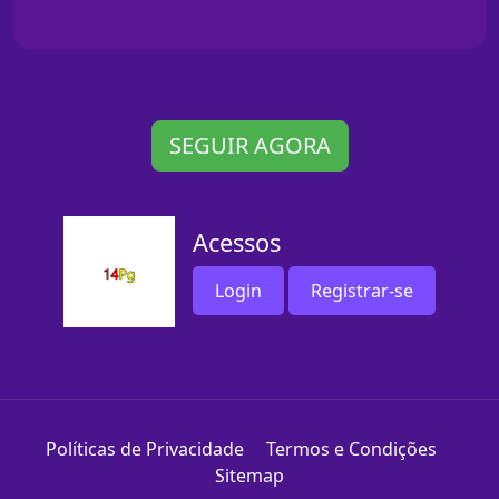
SEGUIR AGORA
Acessos
Login
Registrar-se
Políticas de Privacidade
Termos e Condições
Sitemap