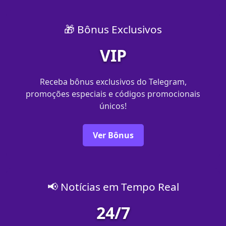
🎁 Bônus Exclusivos
VIP
Receba bônus exclusivos do Telegram,
promoções especiais e códigos promocionais
únicos!
Ver Bônus
📢 Notícias em Tempo Real
24/7