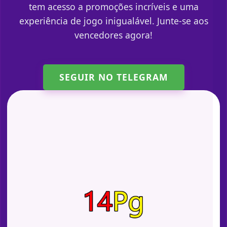
tem acesso a promoções incríveis e uma
experiência de jogo inigualável. Junte-se aos
vencedores agora!
SEGUIR NO TELEGRAM