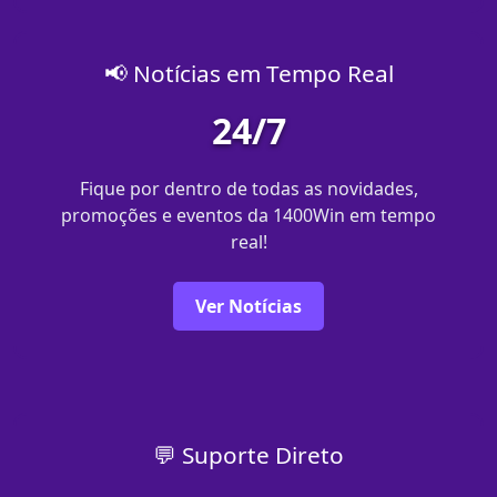
📢 Notícias em Tempo Real
24/7
Fique por dentro de todas as novidades,
promoções e eventos da 1400Win em tempo
real!
Ver Notícias
💬 Suporte Direto