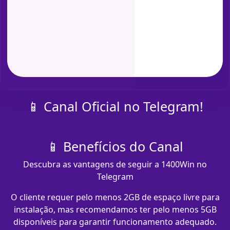
📱 Canal Oficial no Telegram!
📱 Benefícios do Canal
Descubra as vantagens de seguir a 1400Win no
Telegram
O cliente requer pelo menos 2GB de espaço livre para
instalação, mas recomendamos ter pelo menos 5GB
disponíveis para garantir funcionamento adequado.