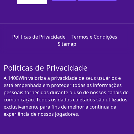
Políticas de Privacidade
Termos e Condições
Sitemap
Políticas de Privacidade
A 1400Win valoriza a privacidade de seus usuários e
está empenhada em proteger todas as informações
pessoais fornecidas durante o uso de nossos canais de
comunicação. Todos os dados coletados são utilizados
exclusivamente para fins de melhoria contínua da
experiência de nossos jogadores.