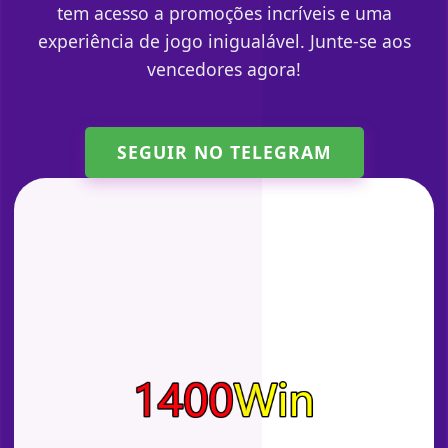
tem acesso a promoções incríveis e uma
experiência de jogo inigualável. Junte-se aos
vencedores agora!
SEGUIR NO TELEGRAM