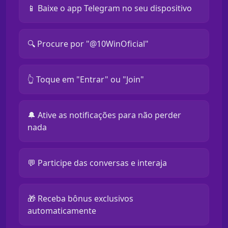
📱 Baixe o app Telegram no seu dispositivo
🔍 Procure por "@10WinOficial"
👆 Toque em "Entrar" ou "Join"
🔔 Ative as notificações para não perder
nada
💬 Participe das conversas e interaja
🎁 Receba bônus exclusivos
automaticamente