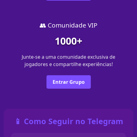
👥 Comunidade VIP
1000+
Junte-se a uma comunidade exclusiva de
jogadores e compartilhe experiências!
Entrar Grupo
📱 Como Seguir no Telegram