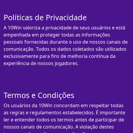
Políticas de Privacidade
A 10Win valoriza a privacidade de seus usuários e está
empenhada em proteger todas as informações
pessoais fornecidas durante o uso de nossos canais de
comunicação. Todos os dados coletados são utilizados
exclusivamente para fins de melhoria contínua da
experiência de nossos jogadores.
Termos e Condições
Os usuários da 10Win concordam em respeitar todas
as regras e regulamentos estabelecidos. É importante
ler e entender todos os termos antes de participar de
nossos canais de comunicação. A violação destes