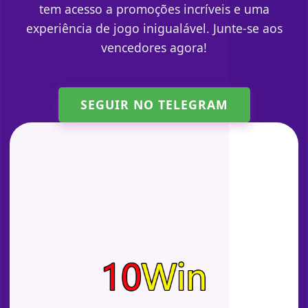
tem acesso a promoções incríveis e uma
experiência de jogo inigualável. Junte-se aos
vencedores agora!
SEGUIR NO TELEGRAM