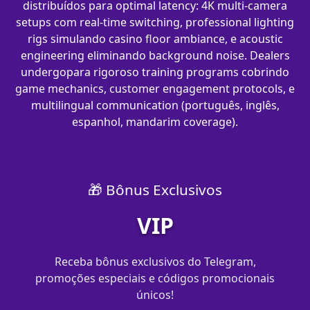
distribuídos para optimal latency: 4K multi-camera
setups com real-time switching, professional lighting
rigs simulando casino floor ambiance, e acoustic
engineering eliminando background noise. Dealers
undergopara rigoroso training programs cobrindo
game mechanics, customer engagement protocols, e
multilingual communication (português, inglês,
espanhol, mandarim coverage).
🎁 Bônus Exclusivos
VIP
Receba bônus exclusivos do Telegram,
promoções especiais e códigos promocionais
únicos!