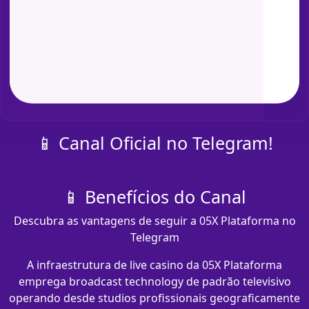
📱 Canal Oficial no Telegram!
📱 Benefícios do Canal
Descubra as vantagens de seguir a 05X Plataforma no
Telegram
A infraestrutura de live casino da 05X Plataforma
emprega broadcast technology de padrão televisivo
operando desde studios profissionais geograficamente