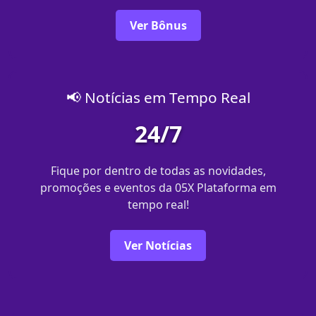
Ver Bônus
📢 Notícias em Tempo Real
24/7
Fique por dentro de todas as novidades,
promoções e eventos da 05X Plataforma em
tempo real!
Ver Notícias