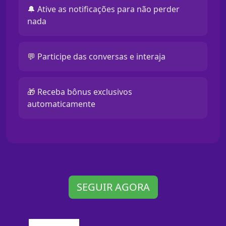
🔔 Ative as notificações para não perder
nada
💬 Participe das conversas e interaja
🎁 Receba bônus exclusivos
automaticamente
SEGUIR AGORA