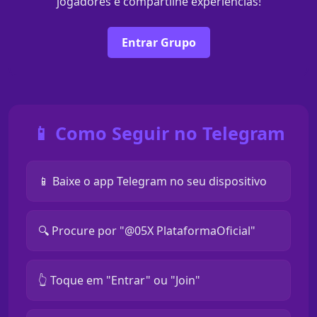
jogadores e compartilhe experiências!
Entrar Grupo
📱 Como Seguir no Telegram
📱 Baixe o app Telegram no seu dispositivo
🔍 Procure por "@05X PlataformaOficial"
👆 Toque em "Entrar" ou "Join"