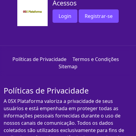
Acessos
Login
Registrar-se
Políticas de Privacidade
Termos e Condições
Sitemap
Políticas de Privacidade
A 05X Plataforma valoriza a privacidade de seus
usuários e está empenhada em proteger todas as
informações pessoais fornecidas durante o uso de
nossos canais de comunicação. Todos os dados
coletados são utilizados exclusivamente para fins de