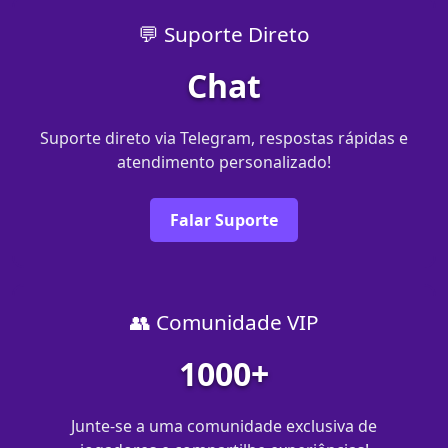
💬 Suporte Direto
Chat
Suporte direto via Telegram, respostas rápidas e
atendimento personalizado!
Falar Suporte
👥 Comunidade VIP
1000+
Junte-se a uma comunidade exclusiva de