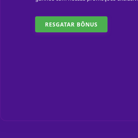
RESGATAR BÔNUS